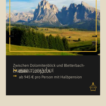
Zwischen Dolomitenblick und Bletterbach-
Sommerangebot
Erlebnis
21.06. – 22.09.2026
ab 945 € pro Person mit Halbpension