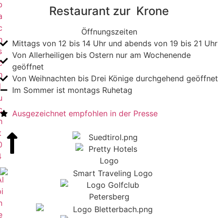
b
Restaurant zur Krone
a
c
Öffnungszeiten
h
Mittags von 12 bis 14 Uhr und abends von 19 bis 21 Uhr
s
Von Allerheiligen bis Ostern nur am Wochenende
c
geöffnet
h
Von Weihnachten bis Drei Könige durchgehend geöffnet
l
Im Sommer ist montags Ruhetag
u
c
Ausgezeichnet empfohlen in der Presse
h
t
0
4
l
i
n
e