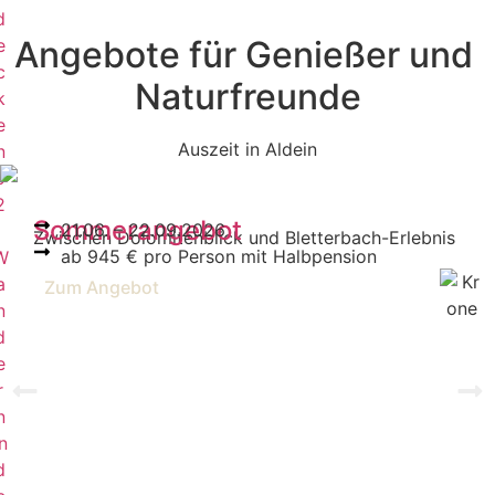
d
Angebote für Genießer und
e
c
Naturfreunde
k
e
Auszeit in Aldein
n
0
2
Sommerangebot
21.06. – 22.09.2026
Zwischen Dolomitenblick und Bletterbach-Erlebnis
ab 945 € pro Person mit Halbpension
W
a
Zum Angebot
n
d
e
r
n
n
d