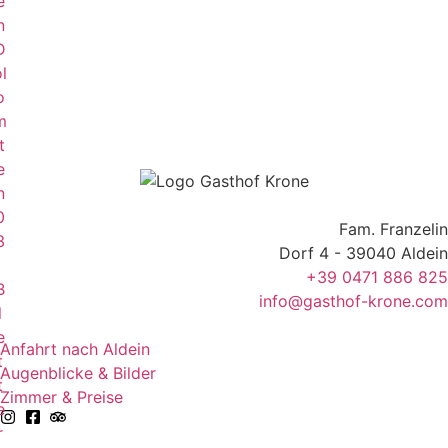
e
n
D
l
o
m
t
e
n
0
Fam. Franzelin
3
Dorf 4 - 39040 Aldein
+39 0471 886 825
B
info@gasthof-krone.com
l
e
Anfahrt nach Aldein
t
Augenblicke & Bilder
t
Zimmer & Preise
e
r