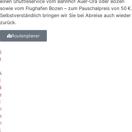
einen Shuttleservice vom Bahnhof Auer-Ora oder Bozen
sowie vom Flughafen Bozen – zum Pauschalpreis von 50 €.
Selbstverständlich bringen wir Sie bei Abreise auch wieder
zurück.
Routenplaner
0
1
A
l
d
e
i
n
e
n
t