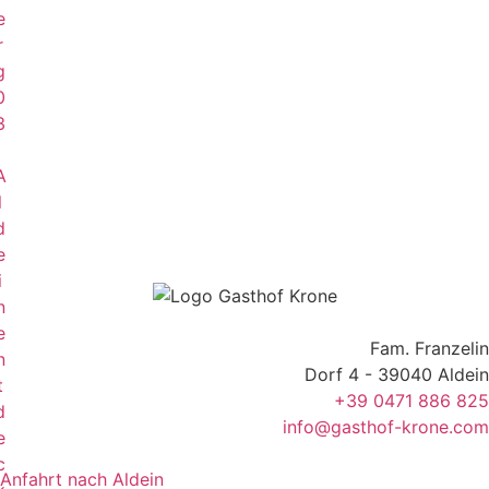
e
r
g
0
3
A
l
d
e
i
n
e
Fam. Franzelin
n
Dorf 4 - 39040 Aldein
t
+39 0471 886 825
d
info@gasthof-krone.com
e
c
Anfahrt nach Aldein