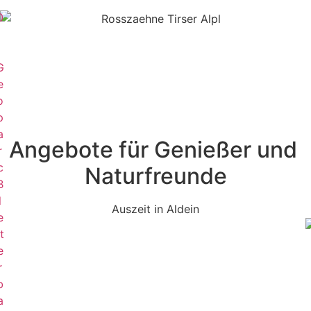
0
1
G
e
o
p
a
Angebote für Genießer und
r
c
Naturfreunde
B
l
Auszeit in Aldein
e
t
e
r
b
a