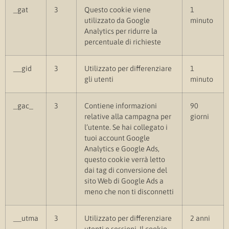
_gat
3
Questo cookie viene
1
utilizzato da Google
minuto
Analytics per ridurre la
percentuale di richieste
__gid
3
Utilizzato per differenziare
1
gli utenti
minuto
_gac_
3
Contiene informazioni
90
relative alla campagna per
giorni
l’utente. Se hai collegato i
tuoi account Google
Analytics e Google Ads,
questo cookie verrà letto
dai tag di conversione del
sito Web di Google Ads a
meno che non ti disconnetti
__utma
3
Utilizzato per differenziare
2 anni
utenti e sessioni. Il cookie